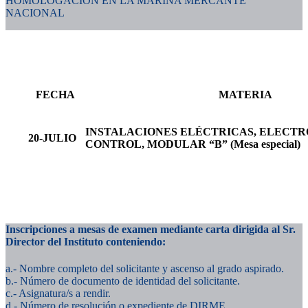
HOMOLOGACIÓN EN LA MARINA MERCANTE
NACIONAL
FECHA
MATERIA
INSTALACIONES ELÉCTRICAS, ELECTR
20-JULIO
CONTROL, MODULAR “B” (Mesa especial)
Inscripciones a mesas de examen mediante carta dirigida al Sr.
Director del Instituto conteniendo:
a.- Nombre completo del solicitante y ascenso al grado aspirado.
b.- Número de documento de identidad del solicitante.
c.- Asignatura/s a rendir.
d.- Número de resolución o expediente de DIRME.