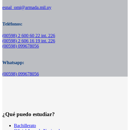
esnal_omi@armada.mil.uy
Teléfonos:
(00598) 2 600 60 22 int. 226
(00598) 2 606 16 19 int. 226
(00598) 099678056
Whatsapp:
(00598) 099678056
¿Qué puedo estudiar?
Bachillerato