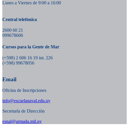
Lunes a Viernes de 9:00 a 16:00
Central telefónica
2600 60 21
099678606
Cursos para la Gente de Mar
(+598) 2 606 16 19 int. 226
(+598) 99678056
Email
Oficina de Inscripciones
info@escuelanaval.edu.uy
Secretaría de Dirección
esnal@armada.mil.uy