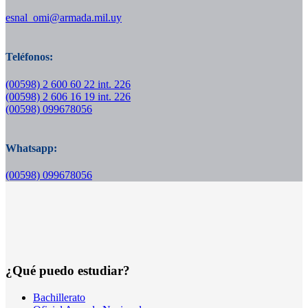
esnal_omi@armada.mil.uy
Teléfonos:
(00598) 2 600 60 22 int. 226
(00598) 2 606 16 19 int. 226
(00598) 099678056
Whatsapp:
(00598) 099678056
¿Qué puedo estudiar?
Bachillerato