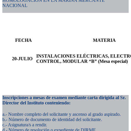
HOMOLOGACIÓN EN LA MARINA MERCANTE
NACIONAL
FECHA
MATERIA
INSTALACIONES ELÉCTRICAS, ELECTR
20-JULIO
CONTROL, MODULAR “B” (Mesa especial)
Inscripciones a mesas de examen mediante carta dirigida al Sr.
Director del Instituto conteniendo:
a.- Nombre completo del solicitante y ascenso al grado aspirado.
b.- Número de documento de identidad del solicitante.
c.- Asignatura/s a rendir.
d.- Número de resolución o expediente de DIRME.